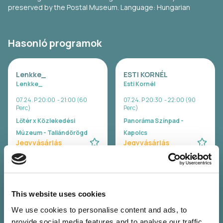
preserved by the Postal Museum. Language: Hungarian
Hasonló programok
Lenkke_
ESTI KORNÉL
Lenkke_
Esti Kornél
07.24. P 20:00 - 21:00 (60
07.24. P 20:30 - 22:00 (90
Perc)
Perc)
Lőtér x Közlekedési
Panoráma Színpad -
Múzeum - Taliándörögd
Kapolcs
Jegyvásárlás
Jegyvásárlás
SISI
ELEFÁNT
Sisi
Elefánt
This website uses cookies
07.24. P 22:00 - 23:30 (90
07.24. P 23:00 - 00:30 (90
We use cookies to personalise content and ads, to
Perc)
Perc)
provide social media features and to analyse our traffic.