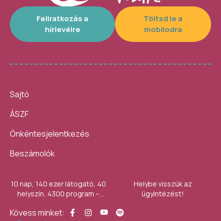
Feliratkozás a
Töltsd le a
hírlevélre
mobilodra
Sajtó
ÁSZF
Önkéntesjelentkezés
Beszámolók
10 nap, 140 ezer látogató, 40
Helybe visszük az
helyszín, 4300 program –
ügyintézést!
számokban így festett az idei
Kövess minket:
Művészetek Völgye