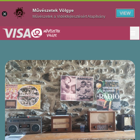
Művészetek Völgye
VIEW
Művészetek a Vidékfejlesztésért Alapítvány