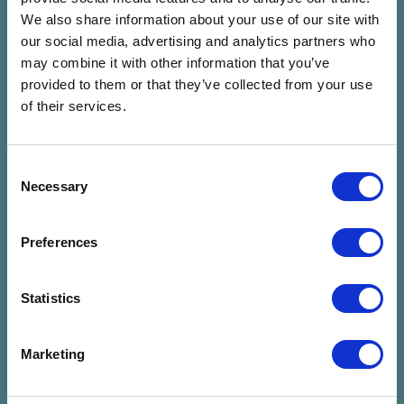
Lőtér x Közlekedési
Panoráma Színpad -
We also share information about your use of our site with
Múzeum - Taliándörögd
Kapolcs
our social media, advertising and analytics partners who
Jegyvásárlás
Jegyvásárlás
may combine it with other information that you’ve
provided to them or that they’ve collected from your use
of their services.
FIÚK
José González (SE)
Fiúk
José González (SE)
07.25. Szo 20:00 - 21:00 (60
07.25. Szo 20:30 - 22:00 (90
Consent
Perc)
Perc)
Necessary
Selection
Lőtér x Közlekedési
Panoráma Színpad -
Múzeum - Taliándörögd
Kapolcs
Preferences
Jegyvásárlás
Jegyvásárlás
Statistics
HIPERKARMA
Bagossy Brothers
Hiperkarma
Company
Marketing
Bagossy Brothers
07.25. Szo 22:00 - 23:30 (90
Company
Perc)
07.25. Szo 23:00 - 00:30 (90
Lőtér x Közlekedési