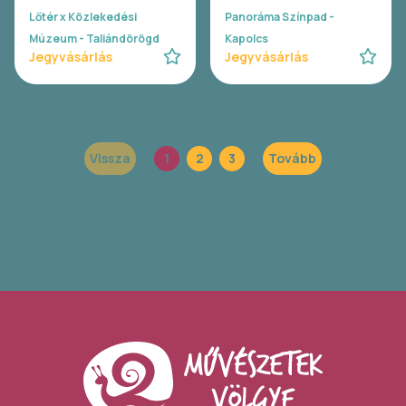
Lőtér x Közlekedési
Panoráma Színpad -
Múzeum - Taliándörögd
Kapolcs
Jegyvásárlás
Jegyvásárlás
Vissza
1
2
3
Tovább