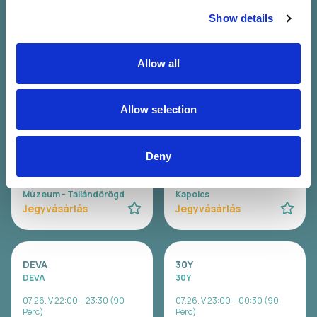
Perc)
Múzeum - Taliándörögd
Show details
Panoráma Színpad -
Jegyvásárlás
Kapolcs
Jegyvásárlás
Allow all
Allow selection
WAVY
Carson Coma
Wavy
Carson Coma
07.26. V 20:00 - 21:00 (60
07.26. V 20:30 - 22:00 (90
Deny
Perc)
Perc)
Lőtér x Közlekedési
Panoráma Színpad -
Múzeum - Taliándörögd
Kapolcs
Jegyvásárlás
Jegyvásárlás
DEVA
30Y
DEVA
30Y
07.26. V 22:00 - 23:30 (90
07.26. V 23:00 - 00:30 (90
Perc)
Perc)