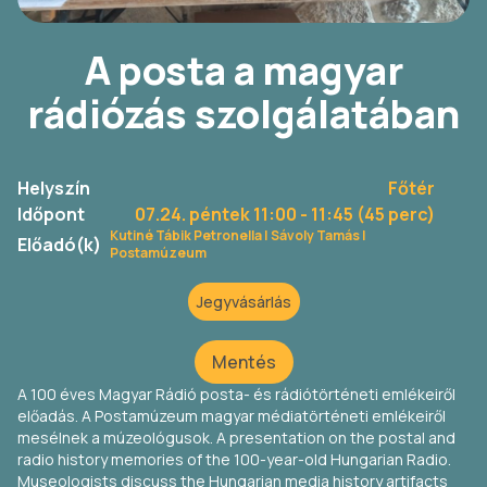
A posta a magyar
rádiózás szolgálatában
Helyszín
Főtér
Időpont
07.24. péntek 11:00
- 11:45 (45 perc)
Kutiné Tábik Petronella |
Sávoly Tamás |
Előadó(k)
Postamúzeum
Jegyvásárlás
Mentés
A 100 éves Magyar Rádió posta- és rádiótörténeti emlékeiről
előadás. A Postamúzeum magyar médiatörténeti emlékeiről
mesélnek a múzeológusok. A presentation on the postal and
radio history memories of the 100-year-old Hungarian Radio.
Museologists discuss the Hungarian media history artifacts