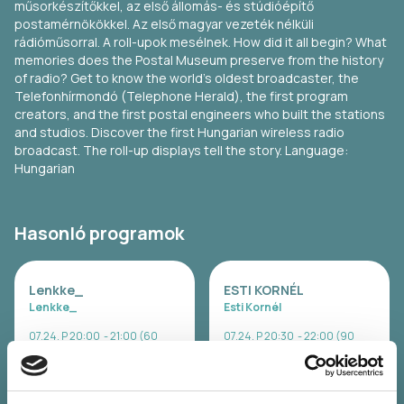
műsorkészítőkkel, az első állomás- és stúdióépítő
postamérnökökkel. Az első magyar vezeték nélküli
rádióműsorral. A roll-upok mesélnek. How did it all begin? What
memories does the Postal Museum preserve from the history
of radio? Get to know the world's oldest broadcaster, the
Telefonhírmondó (Telephone Herald), the first program
creators, and the first postal engineers who built the stations
and studios. Discover the first Hungarian wireless radio
broadcast. The roll-up displays tell the story. Language:
Hungarian
Hasonló programok
Lenkke_
ESTI KORNÉL
Lenkke_
Esti Kornél
07.24. P 20:00 - 21:00 (60
07.24. P 20:30 - 22:00 (90
Perc)
Perc)
Lőtér x Közlekedési
Panoráma Színpad -
Múzeum - Taliándörögd
Kapolcs