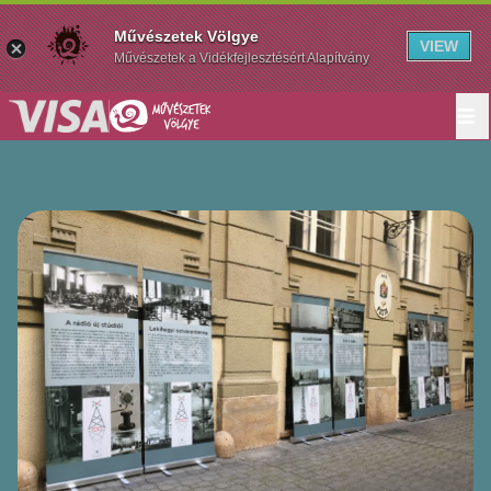
Művészetek Völgye
VIEW
Művészetek a Vidékfejlesztésért Alapítvány