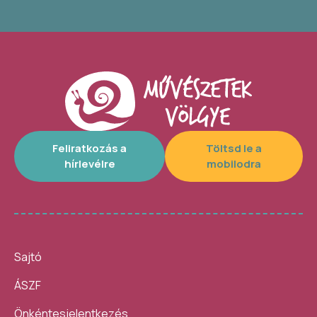
Feliratkozás a
Töltsd le a
hírlevélre
mobilodra
Sajtó
ÁSZF
Önkéntesjelentkezés