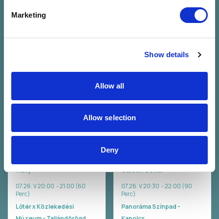
Marketing
HIPERKARMA
Bagossy Brothers
Hiperkarma
Company
Show details
Bagossy Brothers
07.25. Szo 22:00 - 23:30 (90
Company
Perc)
07.25. Szo 23:00 - 00:30 (90
Lőtér x Közlekedési
Allow all
Perc)
Múzeum - Taliándörögd
Panoráma Színpad -
Jegyvásárlás
Kapolcs
Allow selection
Jegyvásárlás
Deny
WAVY
Carson Coma
Wavy
Carson Coma
07.26. V 20:00 - 21:00 (60
07.26. V 20:30 - 22:00 (90
Perc)
Perc)
Lőtér x Közlekedési
Panoráma Színpad -
Múzeum - Taliándörögd
Kapolcs