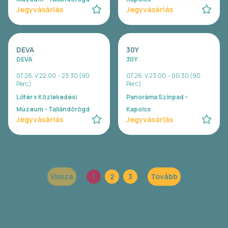
Jegyvásárlás
Jegyvásárlás
DEVA
30Y
DEVA
30Y
07.26. V 22:00 - 23:30 (90
07.26. V 23:00 - 00:30 (90
Perc)
Perc)
Lőtér x Közlekedési
Panoráma Színpad -
Múzeum - Taliándörögd
Kapolcs
Jegyvásárlás
Jegyvásárlás
Vissza
1
2
3
Tovább