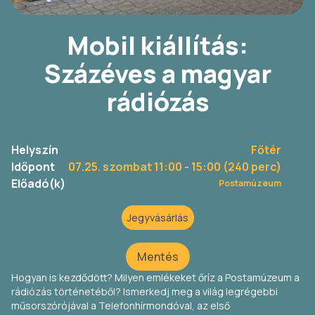
Mobil kiállítás:
Százéves a magyar
rádiózás
Helyszín
Főtér
Időpont
07.25. szombat 11:00
- 15:00 (240 perc)
Előadó(k)
Postamúzeum
Jegyvásárlás
Mentés
Hogyan is kezdődött? Milyen emlékeket őríz a Postamúzeum a
rádiózás történetéből? Ismerkedj meg a világ legrégebbi
műsorszórójával a Telefonhírmondóval, az első