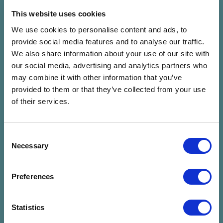
Jegyvásárlás
Jegyvásárlás
This website uses cookies
We use cookies to personalise content and ads, to
provide social media features and to analyse our traffic.
SISI
ELEFÁNT
We also share information about your use of our site with
Sisi
Elefánt
our social media, advertising and analytics partners who
07.24. P 22:00 - 23:30 (90
07.24. P 23:00 - 00:30 (90
may combine it with other information that you’ve
Perc)
Perc)
provided to them or that they’ve collected from your use
Lőtér x Közlekedési
Panoráma Színpad -
of their services.
Múzeum - Taliándörögd
Kapolcs
Jegyvásárlás
Jegyvásárlás
Consent
Necessary
Selection
FIÚK
José González (SE)
Fiúk
José González (SE)
Preferences
07.25. Szo 20:00 - 21:00 (60
07.25. Szo 20:30 - 22:00 (90
Perc)
Perc)
Lőtér x Közlekedési
Panoráma Színpad -
Statistics
Múzeum - Taliándörögd
Kapolcs
Jegyvásárlás
Jegyvásárlás