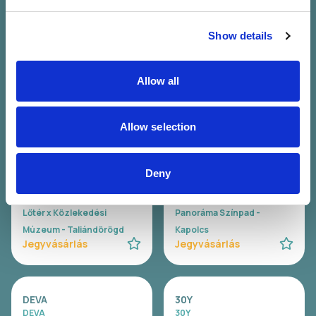
07.25. Szo 22:00 - 23:30 (90
Company
Perc)
07.25. Szo 23:00 - 00:30 (90
Lőtér x Közlekedési
Show details
Perc)
Múzeum - Taliándörögd
Panoráma Színpad -
Jegyvásárlás
Kapolcs
Allow all
Jegyvásárlás
Allow selection
WAVY
Carson Coma
Wavy
Carson Coma
Deny
07.26. V 20:00 - 21:00 (60
07.26. V 20:30 - 22:00 (90
Perc)
Perc)
Lőtér x Közlekedési
Panoráma Színpad -
Múzeum - Taliándörögd
Kapolcs
Jegyvásárlás
Jegyvásárlás
DEVA
30Y
DEVA
30Y