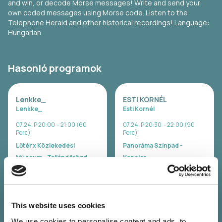
and win, or decode Morse messages! Write and send your
own coded messages using Morse code. Listen to the
Telephone Herald and other historical recordings! Language:
Hungarian
Hasonló programok
Lenkke_
ESTI KORNÉL
Lenkke_
Esti Kornél
07.24. P 20:00 - 21:00 (60
07.24. P 20:30 - 22:00 (90
Perc)
Perc)
Lőtér x Közlekedési
Panoráma Színpad -
Múzeum - Taliándörögd
Kapolcs
Jegyvásárlás
Jegyvásárlás
This website uses cookies
SISI
ELEFÁNT
Sisi
Elefánt
We use cookies to personalise content and ads, to