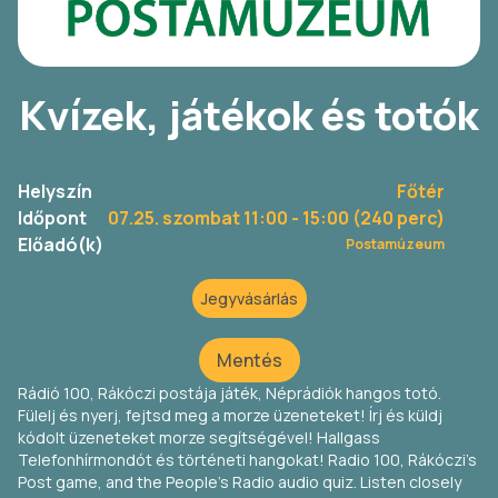
Kvízek, játékok és totók
Helyszín
Főtér
Időpont
07.25. szombat 11:00
- 15:00 (240 perc)
Előadó(k)
Postamúzeum
Jegyvásárlás
Mentés
Rádió 100, Rákóczi postája játék, Néprádiók hangos totó.
Fülelj és nyerj, fejtsd meg a morze üzeneteket! Írj és küldj
kódolt üzeneteket morze segítségével! Hallgass
Telefonhírmondót és történeti hangokat! Radio 100, Rákóczi’s
Post game, and the People’s Radio audio quiz. Listen closely