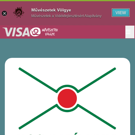
Művészetek Völgye
VIEW
Művészetek a Vidékfejlesztésért Alapítvány