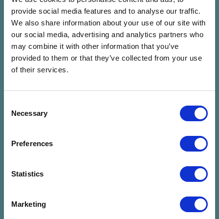
07.24. P 22:00 - 23:30 (90
07.24. P 23:00 - 00:30 (90
provide social media features and to analyse our traffic.
Perc)
Perc)
We also share information about your use of our site with
Lőtér x Közlekedési
Panoráma Színpad -
our social media, advertising and analytics partners who
Múzeum - Taliándörögd
Kapolcs
may combine it with other information that you’ve
Jegyvásárlás
Jegyvásárlás
provided to them or that they’ve collected from your use
of their services.
FIÚK
José González (SE)
Fiúk
José González (SE)
Consent
Necessary
Selection
07.25. Szo 20:00 - 21:00 (60
07.25. Szo 20:30 - 22:00 (90
Perc)
Perc)
Lőtér x Közlekedési
Panoráma Színpad -
Preferences
Múzeum - Taliándörögd
Kapolcs
Jegyvásárlás
Jegyvásárlás
Statistics
HIPERKARMA
Bagossy Brothers
Marketing
Hiperkarma
Company
Bagossy Brothers