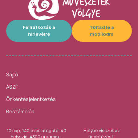
Feliratkozás a
Töltsd le a
hírlevélre
mobilodra
Sajtó
ÁSZF
Önkéntesjelentkezés
Beszámolók
10 nap, 140 ezer látogató, 40
Helybe visszük az
helyszín, 4300 program –
ügyintézést!