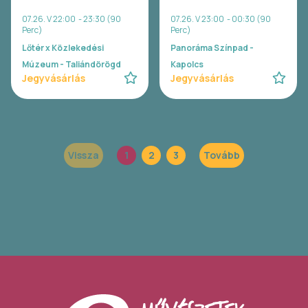
07.26. V 22:00 - 23:30 (90
07.26. V 23:00 - 00:30 (90
Perc)
Perc)
Lőtér x Közlekedési
Panoráma Színpad -
Múzeum - Taliándörögd
Kapolcs
Jegyvásárlás
Jegyvásárlás
Vissza
1
2
3
Tovább