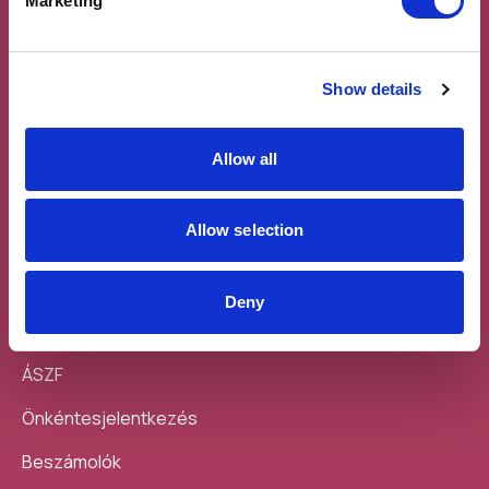
Marketing
Show details
Allow all
Feliratkozás a
Töltsd le a
hírlevélre
mobilodra
Allow selection
Deny
Sajtó
ÁSZF
Önkéntesjelentkezés
Beszámolók