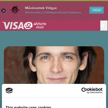
Művészetek Völgye
VIEW
Művészetek a Vidékfejlesztésért Alapítvány
This website uses cookies